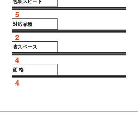
包装スピード
5
対応品種
2
省スペース
4
価 格
4