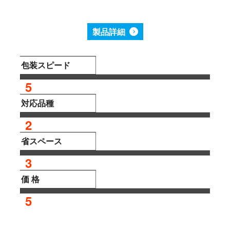
製品詳細
包装スピード
5
対応品種
2
省スペース
3
価 格
5