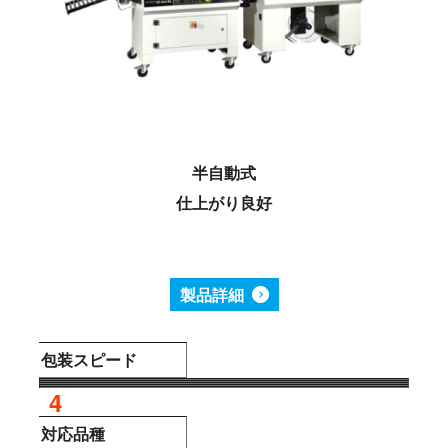
半自動式
仕上がり良好
製品詳細
包装スピード
4
対応品種