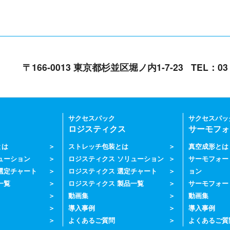
〒166-0013 東京都杉並区堀ノ内1-7-23
TEL：0
サクセスパック
サクセスパッ
ロジスティクス
サーモフォ
とは
ストレッチ包装とは
真空成形とは
ューション
ロジスティクス ソリューション
サーモフォー
選定チャート
ロジスティクス 選定チャート
ョン
一覧
ロジスティクス 製品一覧
サーモフォー
動画集
動画集
導入事例
導入事例
よくあるご質問
よくあるご質