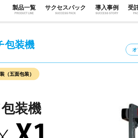
製品一覧
サクセスパック
導入事例
受
PRODUCT LINE
SUCCESS PACK
SUCCESS STORY
PA
チ包装機
オ
装（五面包装）
ド包装機