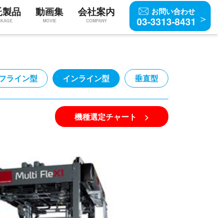
託製品
動画集
会社案内
お問い合わせ
03-3313-8431
CKAGE
MOVIE
COMPANY
フライン型
インライン型
垂直型
機種選定チャート >