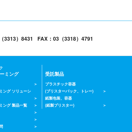
3（3313）8431
FAX：03（3318）4791
ク
ーミング
受託製品
プラスチック容器
ミング ソリューシ
(ブリスターパック、トレー)
紙製包装、容器
ミング 製品一覧
(紙製ブリスター)
問