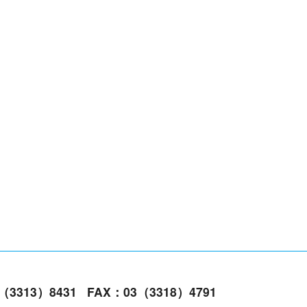
3（3313）8431
FAX：03（3318）4791