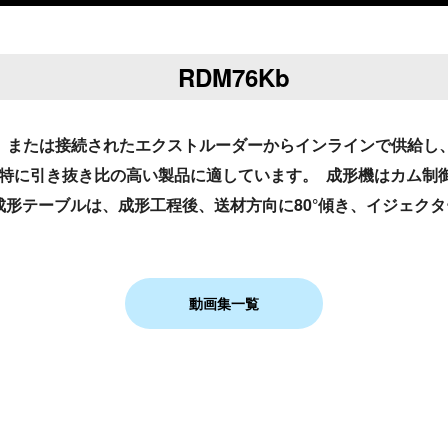
RDM76Kb
直接、または接続されたエクストルーダーからインラインで供給
は、特に引き抜き比の高い製品に適しています。 成形機はカム
成形テーブルは、成形工程後、送材方向に80°傾き、イジェク
動画集一覧