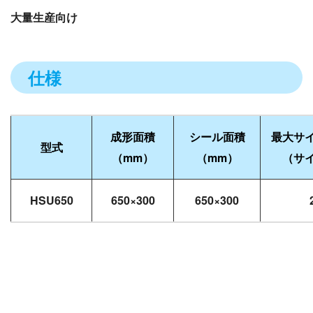
大量生産向け
仕様
成形面積
シール面積
最大サ
型式
（mm）
（mm）
（サ
HSU650
650×300
650×300